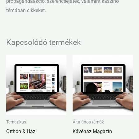
propagandaakció, szerencsejáték, valamint kaszinó
témában cikkeket.
Kapcsolódó termékek
Tematikus
Általános témák
Otthon & Ház
Kávéház Magazin