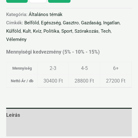
Kategória:
Általános témák
Címkék:
Belföld
,
Egészség
,
Gasztro
,
Gazdaság
,
Ingatlan
,
Külföld
,
Kult
,
Kvíz
,
Politika
,
Sport
,
Szórakozás
,
Tech
,
Vélemény
Mennyiségi kedvezmény (5% - 10% - 15%)
2-3
4-5
6+
Mennyiség
30400
Ft
28800
Ft
27200
Ft
Nettó Ár / db
Leírás
További információk