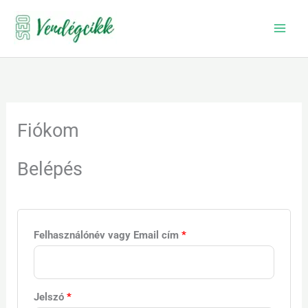
Skip
to
content
Kötelező
Kötelező
Kötelező
Kötelező
Kötelező
Fiókom
Belépés
Felhasználónév vagy Email cím
*
Jelszó
*