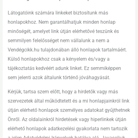
Látogatóink számára linkeket biztosítunk más
honlapokhoz. Nem garantálhatjuk minden honlap
minőségét, amelyet link útján elérhetővé teszünk és
semmilyen felelősséget nem vállalunk a nem a
Vendégcikk.hu tulajdonában álló honlapok tartalmáért.
Külső honlapokhoz csak a kényelem és/vagy a
tájékoztatás kedvéért adunk linket. Ez semmiképpen
sem jelenti azok általunk történő jóváhagyását.
Kérjük, tartsa szem előtt, hogy a hirdetők vagy más
szervezetek által működtetett és a mi honlapjainkról link
útján elérhető honlapok személyes adatokat gyűjthetnek
Önről. Az oldalainkról hirdetések vagy hiperlinkek útján
elérhető honlapok adatkezelési gyakorlata nem tartozik
a jelen Adatvédelmi Irányelvek hatálya alá. Javasoljuk,