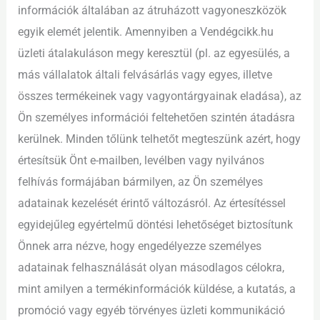
információk általában az átruházott vagyoneszközök
egyik elemét jelentik. Amennyiben a Vendégcikk.hu
üzleti átalakuláson megy keresztül (pl. az egyesülés, a
más vállalatok általi felvásárlás vagy egyes, illetve
összes termékeinek vagy vagyontárgyainak eladása), az
Ön személyes információi feltehetően szintén átadásra
kerülnek. Minden tőlünk telhetőt megteszünk azért, hogy
értesítsük Önt e-mailben, levélben vagy nyilvános
felhívás formájában bármilyen, az Ön személyes
adatainak kezelését érintő változásról. Az értesítéssel
egyidejűleg egyértelmű döntési lehetőséget biztosítunk
Önnek arra nézve, hogy engedélyezze személyes
adatainak felhasználását olyan másodlagos célokra,
mint amilyen a termékinformációk küldése, a kutatás, a
promóció vagy egyéb törvényes üzleti kommunikáció