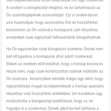
való bejelentkezése során elláthatjuk Önt egy cookie-val.
A cookie-t a böngészője megőrzi, és ez tartalmazza az
Ön számítógépének azonosítóját. Ezt a cookie-típust
arra használjuk, hogy azonosítsa Önt és hozzáférést
biztosítson az Ön számára honlapunk zárt részeihez,
amelyeket csak regisztrált felhasználók látogathatnak.
Ha Ön egyszerűen csak böngészni szeretne, Önnek nem
kell elfogadnia a honlapunk által adott cookie-kat.
Ebben az esetben előfordulhat, hogy a honlap bizonyos
részei nem, vagy csak korlátozottan tudnak működni az
Ön számára. Amennyiben később mégis úgy dönt, hogy
regisztráltatja magát és bejelentkezik a honlap speciális
részeihez való hozzáférés érdekében, ám korábban úgy
módosította a böngészője beállításait, hogy az ne
fogadja el a cookie-kat, Önnek újból be kell állítania a