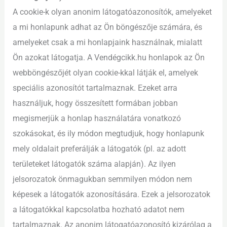
A cookie-k olyan anonim látogatóazonosítók, amelyeket
a mi honlapunk adhat az Ön böngészője számára, és
amelyeket csak a mi honlapjaink használnak, mialatt
Ön azokat látogatja. A Vendégcikk.hu honlapok az Ön
webböngészőjét olyan cookie-kkal látják el, amelyek
speciális azonosítót tartalmaznak. Ezeket arra
használjuk, hogy összesített formában jobban
megismerjük a honlap használatára vonatkozó
szokásokat, és ily módon megtudjuk, hogy honlapunk
mely oldalait preferálják a látogatók (pl. az adott
területeket látogatók száma alapján). Az ilyen
jelsorozatok önmagukban semmilyen módon nem
képesek a látogatók azonosítására. Ezek a jelsorozatok
a látogatókkal kapcsolatba hozható adatot nem
tartalmaznak. Az anonim látogatóazonosító kizárólag a