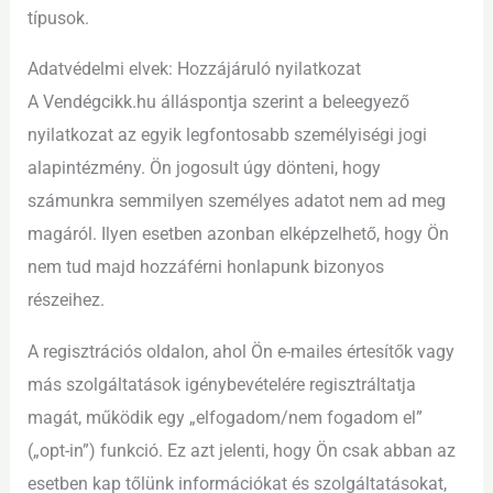
típusok.
Adatvédelmi elvek: Hozzájáruló nyilatkozat
A Vendégcikk.hu álláspontja szerint a beleegyező
nyilatkozat az egyik legfontosabb személyiségi jogi
alapintézmény. Ön jogosult úgy dönteni, hogy
számunkra semmilyen személyes adatot nem ad meg
magáról. Ilyen esetben azonban elképzelhető, hogy Ön
nem tud majd hozzáférni honlapunk bizonyos
részeihez.
A regisztrációs oldalon, ahol Ön e-mailes értesítők vagy
más szolgáltatások igénybevételére regisztráltatja
magát, működik egy „elfogadom/nem fogadom el”
(„opt-in”) funkció. Ez azt jelenti, hogy Ön csak abban az
esetben kap tőlünk információkat és szolgáltatásokat,