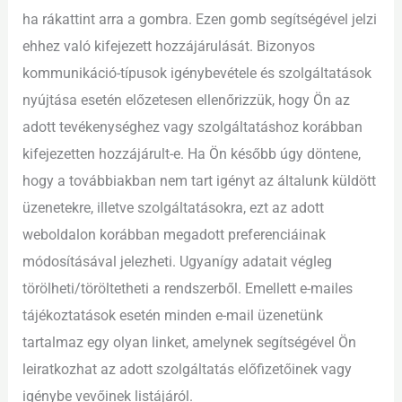
ha rákattint arra a gombra. Ezen gomb segítségével jelzi
ehhez való kifejezett hozzájárulását. Bizonyos
kommunikáció-típusok igénybevétele és szolgáltatások
nyújtása esetén előzetesen ellenőrizzük, hogy Ön az
adott tevékenységhez vagy szolgáltatáshoz korábban
kifejezetten hozzájárult-e. Ha Ön később úgy döntene,
hogy a továbbiakban nem tart igényt az általunk küldött
üzenetekre, illetve szolgáltatásokra, ezt az adott
weboldalon korábban megadott preferenciáinak
módosításával jelezheti. Ugyanígy adatait végleg
törölheti/töröltetheti a rendszerből. Emellett e-mailes
tájékoztatások esetén minden e-mail üzenetünk
tartalmaz egy olyan linket, amelynek segítségével Ön
leiratkozhat az adott szolgáltatás előfizetőinek vagy
igénybe vevőinek listájáról.