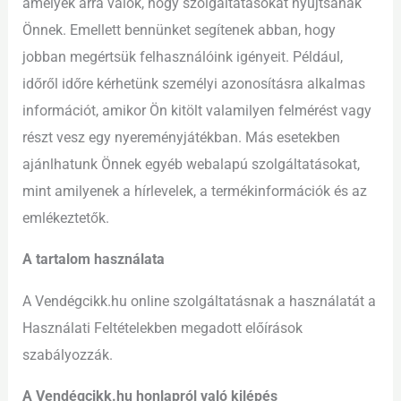
amelyek arra valók, hogy szolgáltatásokat nyújtsanak
Önnek. Emellett bennünket segítenek abban, hogy
jobban megértsük felhasználóink igényeit. Például,
időről időre kérhetünk személyi azonosításra alkalmas
információt, amikor Ön kitölt valamilyen felmérést vagy
részt vesz egy nyereményjátékban. Más esetekben
ajánlhatunk Önnek egyéb webalapú szolgáltatásokat,
mint amilyenek a hírlevelek, a termékinformációk és az
emlékeztetők.
A tartalom használata
A Vendégcikk.hu online szolgáltatásnak a használatát a
Használati Feltételekben megadott előírások
szabályozzák.
A Vendégcikk.hu honlapról való kilépés